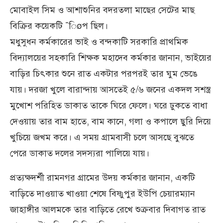
মোবাইল সিম ও আশাশুনির বদরতলা মাছের সেটের মাছ
বিক্রির কয়েকটি ¯িøপ ছিল।
মধুসুধন কর্মকারের ভাই ও বন্দকাটি সরকারি প্রাথমিক
বিদ্যালয়ের সহকারি শিক্ষক মহাদেব কর্মকার জানান, ভাইয়ের
বাড়ির চিৎকার শুনে রাত একটার পরপরই তার ঘুম ভেঙে
যায়। দরজা খুলে বারান্দায় আসতেই ৫/৬ জনের একদল সশস্ত্র
মুখোশ পরিহিত ডাকাত তাকে ঘিরে ফেলে। ঘরে ঢুকতে বাধা
দেওয়ায় তার বাম হাতে, বাম কানে, গলা ও কপালে ছুরি দিয়ে
খুচিয়ে জখম করে। এ সময় গ্রামবাসী চলে আসছে বুঝতে
পেরে ডাকাত দলের সদস্যরা পালিয়ে যায়।
প্রত্যক্ষদর্শী রামনগর গ্রামের উদয় কর্মকার জানান, একটি
বাড়িতে দাওয়াত খাওয়া শেষে বিষ্ণুপুর ইউপি চেয়ারম্যান
জাহাঙ্গীর আলমকে তার বাড়িতে রেখে শুক্রবার দিবাগত রাত