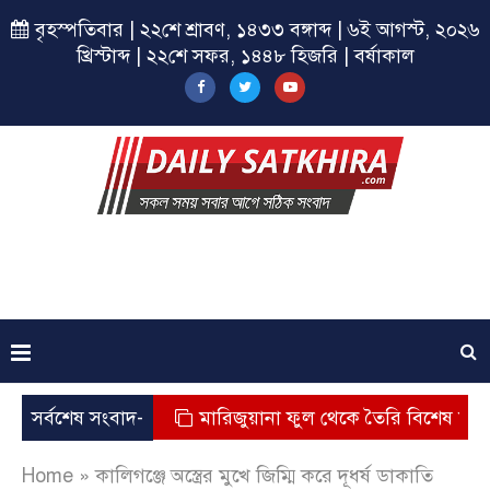
বৃহস্পতিবার | ২২শে শ্রাবণ, ১৪৩৩ বঙ্গাব্দ | ৬ই আগস্ট, ২০২৬
খ্রিস্টাব্দ | ২২শে সফর, ১৪৪৮ হিজরি | বর্ষাকাল
শুর মৃত্যু
সর্বশেষ সংবাদ-
মারিজুয়ানা ফুল থেকে তৈরি বিশেষ মাদক কুশ জব
Home
»
কালিগঞ্জে অস্ত্রের মুখে জিম্মি করে দূধর্ষ ডাকাতি