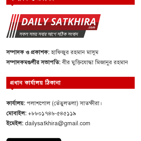
সম্পাদক ও প্রকাশক:
হাফিজুর রহমান মাসুম
সম্পাদকমণ্ডলীর সভাপতি:
বীর মুক্তিযোদ্ধা মিজানুর রহমান
প্রধান কার্যালয় ঠিকানা
কার্যালয়:
পলাশপোল (তেঁতুলতলা) সাতক্ষীরা।
মোবাইল:
+৮৮০১৭৪৬-৫৪৫১১৯
ইমেইল:
dailysatkhira@gmail.com