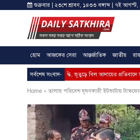
শুক্রবার | ২৩শে শ্রাবণ, ১৪৩৩ বঙ্গাব্দ | ৭ই আগস্ট,
হোম
আজকের সেরা
আন্তর্জাতিক
জাতীয়
রা
 গ্যাসের মূল্যবৃদ্ধি, ভূতুড়ে বিল আদায়ের প্রতিবাদে সাতক্ষীরায় অবস
সর্বশেষ সংবাদ-
Home
»
তালায় পরিবেশ দূষণকারী ইটভাটায় টাস্কফোর