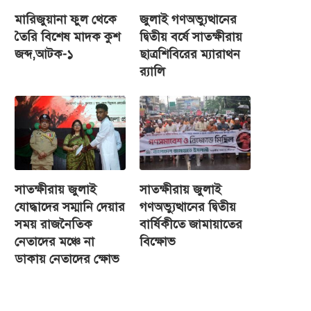
মারিজুয়ানা ফুল থেকে
জুলাই গণঅভ্যুত্থানের
তৈরি বিশেষ মাদক কুশ
দ্বিতীয় বর্ষে সাতক্ষীরায়
জব্দ,আটক-১
ছাত্রশিবিরের ম্যারাথন
র‌্যালি
সাতক্ষীরায় জুলাই
সাতক্ষীরায় জুলাই
যোদ্ধাদের সম্মানি দেয়ার
গণঅভ্যুত্থানের দ্বিতীয়
সময় রাজনৈতিক
বার্ষিকীতে জামায়াতের
নেতাদের মঞ্চে না
বিক্ষোভ
ডাকায় নেতাদের ক্ষোভ