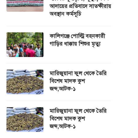
আদায়ের প্রতিবাদে সাতক্ষীরায়
অবস্থান কর্মসূচি
কালিগঞ্জে পোল্ট্রি বহনকারী
গাড়ির ধাক্কায় শিশুর মৃত্যু
মারিজুয়ানা ফুল থেকে তৈরি
বিশেষ মাদক কুশ
জব্দ,আটক-১
মারিজুয়ানা ফুল থেকে তৈরি
বিশেষ মাদক কুশ
জব্দ,আটক-১