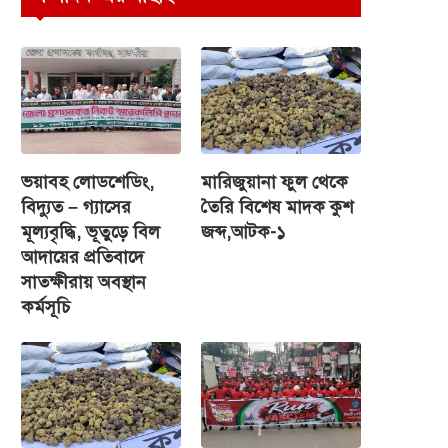
ভয়াবহ লোডশেডিং,
মারিজুয়ানা ফুল থেকে
বিদ্যুত – গ্যাসের
তৈরি বিশেষ মাদক কুশ
মূল্যবৃদ্ধি, ভূতুড়ে বিল
জব্দ,আটক-১
আদায়ের প্রতিবাদে
সাতক্ষীরায় অবস্থান
কর্মসূচি