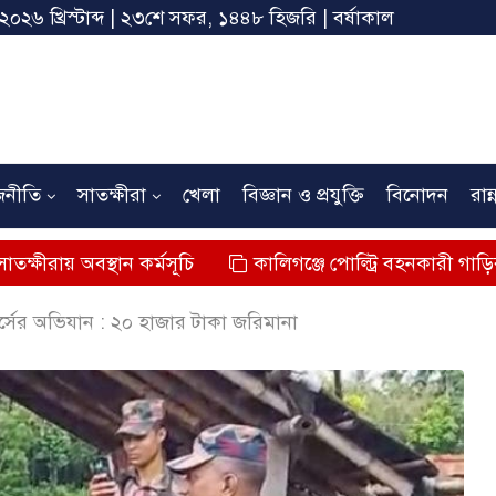
 ২০২৬ খ্রিস্টাব্দ | ২৩শে সফর, ১৪৪৮ হিজরি | বর্ষাকাল
জনীতি
সাতক্ষীরা
খেলা
বিজ্ঞান ও প্রযুক্তি
বিনোদন
রান্
্থান কর্মসূচি
কালিগঞ্জে পোল্ট্রি বহনকারী গাড়ির ধাক্কায় শিশুর
্সের অভিযান : ২০ হাজার টাকা জরিমানা