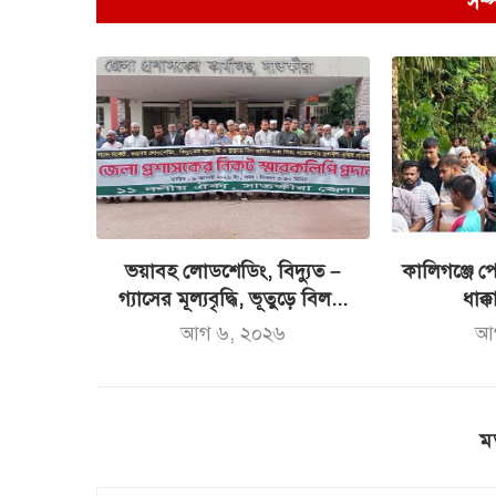
সম্
ভয়াবহ লোডশেডিং, বিদ্যুত –
কালিগঞ্জে পো
গ্যাসের মূল্যবৃদ্ধি, ভূতুড়ে বিল...
ধাক্ক
আগ ৬, ২০২৬
আ
ম