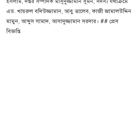
ইসলাম, দপ্তর সম্পাদক মাসুদুজ্জামান সুমন, সদস্য যথাক্রমে
এড. খায়রুল বদিউজ্জামান, আবু তালেব, কাজী জামালউদ্দিন
মামুন, আব্দুস সামাদ, আসাদুজ্জামান সরদার। ## প্রেস
বিজ্ঞপ্তি