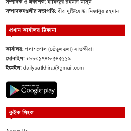
সম্পাদক ও প্রকাশক:
হাফিজুর রহমান মাসুম
সম্পাদকমণ্ডলীর সভাপতি:
বীর মুক্তিযোদ্ধা মিজানুর রহমান
প্রধান কার্যালয় ঠিকানা
কার্যালয়:
পলাশপোল (তেঁতুলতলা) সাতক্ষীরা।
মোবাইল:
+৮৮০১৭৪৬-৫৪৫১১৯
ইমেইল:
dailysatkhira@gmail.com
কুইক লিংক