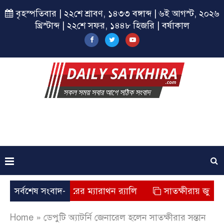
বৃহস্পতিবার | ২২শে শ্রাবণ, ১৪৩৩ বঙ্গাব্দ | ৬ই আগস্ট, ২০২৬
খ্রিস্টাব্দ | ২২শে সফর, ১৪৪৮ হিজরি | বর্ষাকাল
ায় ছাত্রশিবিরের ম্যারাথন র‌্যালি
সর্বশেষ সংবাদ-
সাতক্ষীরায় জুলাই যোদ্ধাদ
Home
»
ডেপুটি অ্যাটর্নি জেনারেল হলেন সাতক্ষীরার সন্তান