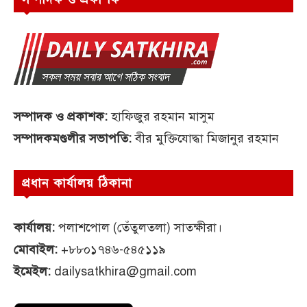
সম্পাদক ও প্রকাশক:
হাফিজুর রহমান মাসুম
সম্পাদকমণ্ডলীর সভাপতি:
বীর মুক্তিযোদ্ধা মিজানুর রহমান
প্রধান কার্যালয় ঠিকানা
কার্যালয়:
পলাশপোল (তেঁতুলতলা) সাতক্ষীরা।
মোবাইল:
+৮৮০১৭৪৬-৫৪৫১১৯
ইমেইল:
dailysatkhira@gmail.com