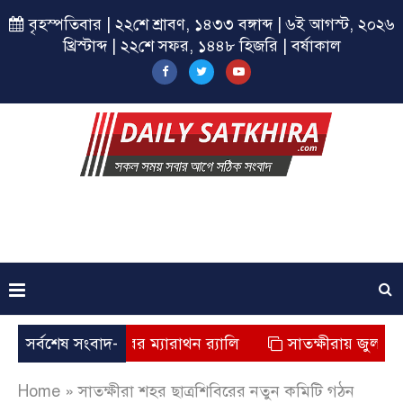
বৃহস্পতিবার | ২২শে শ্রাবণ, ১৪৩৩ বঙ্গাব্দ | ৬ই আগস্ট, ২০২৬
খ্রিস্টাব্দ | ২২শে সফর, ১৪৪৮ হিজরি | বর্ষাকাল
য় ছাত্রশিবিরের ম্যারাথন র‌্যালি
সর্বশেষ সংবাদ-
সাতক্ষীরায় জুলাই যোদ্ধাদের
Home
»
সাতক্ষীরা শহর ছাত্রশিবিরের নতুন কমিটি গঠন