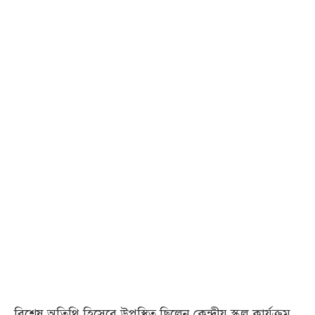
বিশেষ অতিথি হিসেবে উপস্থিত ছিলেন কেন্দ্রীয় স্কুল কার্যক্রম