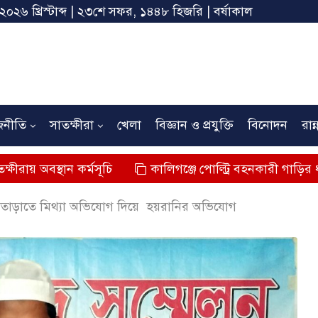
 ২০২৬ খ্রিস্টাব্দ | ২৩শে সফর, ১৪৪৮ হিজরি | বর্ষাকাল
জনীতি
সাতক্ষীরা
খেলা
বিজ্ঞান ও প্রযুক্তি
বিনোদন
রান্
কর্মসূচি
কালিগঞ্জে পোল্ট্রি বহনকারী গাড়ির ধাক্কায় শিশুর মৃত্
কে তাড়াতে মিথ্যা অভিযোগ দিয়ে হয়রানির অভিযোগ