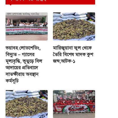
ভয়াবহ লোডশেডিং,
মারিজুয়ানা ফুল থেকে
বিদ্যুত – গ্যাসের
তৈরি বিশেষ মাদক কুশ
মূল্যবৃদ্ধি, ভূতুড়ে বিল
জব্দ,আটক-১
আদায়ের প্রতিবাদে
সাতক্ষীরায় অবস্থান
কর্মসূচি