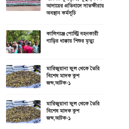
আদায়ের প্রতিবাদে সাতক্ষীরায়
অবস্থান কর্মসূচি
কালিগঞ্জে পোল্ট্রি বহনকারী
গাড়ির ধাক্কায় শিশুর মৃত্যু
মারিজুয়ানা ফুল থেকে তৈরি
বিশেষ মাদক কুশ
জব্দ,আটক-১
মারিজুয়ানা ফুল থেকে তৈরি
বিশেষ মাদক কুশ
জব্দ,আটক-১