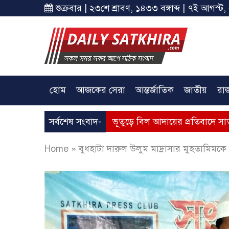
শুক্রবার | ২৩শে শ্রাবণ, ১৪৩৩ বঙ্গাব্দ | ৭ই আগস্ট,
হোম
আজকের সেরা
আন্তর্জাতিক
জাতীয়
রা
াসের মূল্যবৃদ্ধি, ভূতুড়ে বিল আদায়ের প্রতিবাদে সাতক্ষীরায় অবস্থান 
সর্বশেষ সংবাদ-
Home
»
বুধহাটা দারুল উলুম মাদ্রাসার মুহতামিম