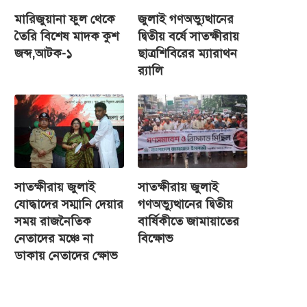
মারিজুয়ানা ফুল থেকে
জুলাই গণঅভ্যুত্থানের
তৈরি বিশেষ মাদক কুশ
দ্বিতীয় বর্ষে সাতক্ষীরায়
জব্দ,আটক-১
ছাত্রশিবিরের ম্যারাথন
র‌্যালি
সাতক্ষীরায় জুলাই
সাতক্ষীরায় জুলাই
যোদ্ধাদের সম্মানি দেয়ার
গণঅভ্যুত্থানের দ্বিতীয়
সময় রাজনৈতিক
বার্ষিকীতে জামায়াতের
নেতাদের মঞ্চে না
বিক্ষোভ
ডাকায় নেতাদের ক্ষোভ