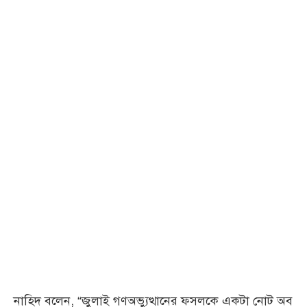
নাহিদ বলেন, “জুলাই গণঅভ্যুত্থানের ফসলকে একটা নোট অব