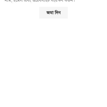
নাম, ইমেল এবং ওয়েবসাইট সংরক্ষণ করুন।