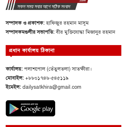
সম্পাদক ও প্রকাশক:
হাফিজুর রহমান মাসুম
সম্পাদকমণ্ডলীর সভাপতি:
বীর মুক্তিযোদ্ধা মিজানুর রহমান
প্রধান কার্যালয় ঠিকানা
কার্যালয়:
পলাশপোল (তেঁতুলতলা) সাতক্ষীরা।
মোবাইল:
+৮৮০১৭৪৬-৫৪৫১১৯
ইমেইল:
dailysatkhira@gmail.com