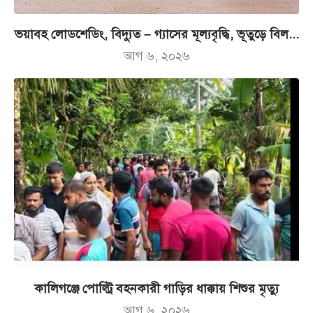
ভয়াবহ লোডশেডিং, বিদ্যুত – গ্যাসের মূল্যবৃদ্ধি, ভূতুড়ে বিল...
আগ ৬, ২০২৬
কালিগঞ্জে পোল্ট্রি বহনকারী গাড়ির ধাক্কায় শিশুর মৃত্যু
আগ ৬, ২০২৬