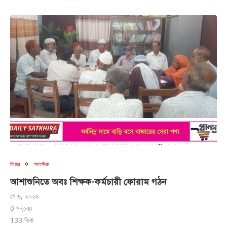
ফিচার
সাতক্ষীরা
আশাশুনিতে অবঃ শিক্ষক-কর্মচারী ফোরাম গঠন
মে ৬, ২০২৬
0 মন্তব্য
133
ভিউ