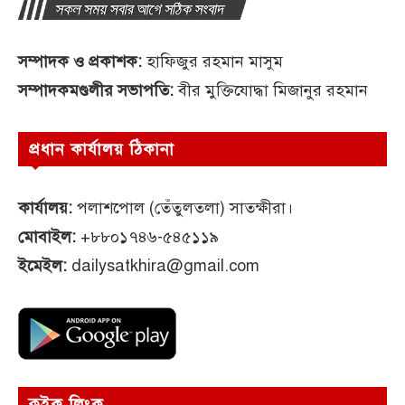
সম্পাদক ও প্রকাশক:
হাফিজুর রহমান মাসুম
সম্পাদকমণ্ডলীর সভাপতি:
বীর মুক্তিযোদ্ধা মিজানুর রহমান
প্রধান কার্যালয় ঠিকানা
কার্যালয়:
পলাশপোল (তেঁতুলতলা) সাতক্ষীরা।
মোবাইল:
+৮৮০১৭৪৬-৫৪৫১১৯
ইমেইল:
dailysatkhira@gmail.com
কুইক লিংক