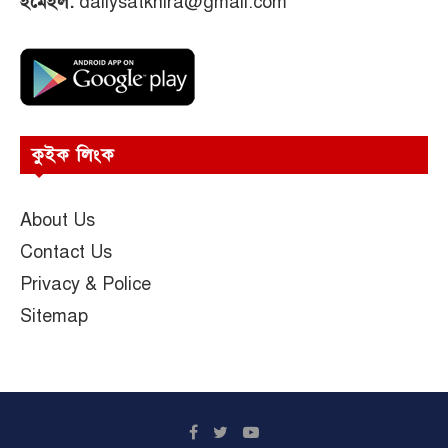
ইমেইল:
dailysatkhira@gmail.com
কুইক লিংক
About Us
Contact Us
Privacy & Police
Sitemap