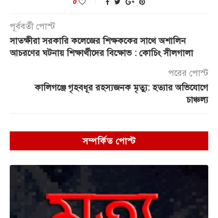
0
পূর্ববর্তী পোস্ট
সাতক্ষীরা সরকারি কলেজের শিক্ষককের সাথে অশালিন
আচরণের ঘটনায় শিক্ষার্থীদের বিক্ষোভ : কোচিং সীলগালা
পরের পোস্ট
কালিগঞ্জে গৃহবধূর রহস্যজনক মৃত্যু: হত্যার অভিযোগে
চাঞ্চল্য
সম্পর্কিত পোস্ট