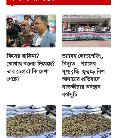
কিসের হাসিনা?
ভয়াবহ লোডশেডিং,
কোথায় বক্তব্য দিয়েছে?
বিদ্যুত – গ্যাসের
তার চেহারা কি দেখা
মূল্যবৃদ্ধি, ভূতুড়ে বিল
গেছে?
আদায়ের প্রতিবাদে
সাতক্ষীরায় অবস্থান
কর্মসূচি