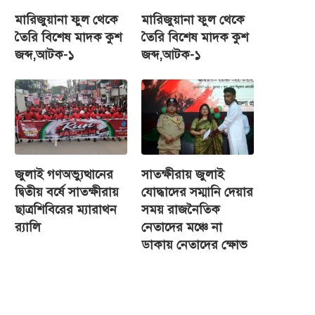
মারিজুয়ানা ফুল থেকে
মারিজুয়ানা ফুল থেকে
তৈরি বিশেষ মাদক কুশ
তৈরি বিশেষ মাদক কুশ
জব্দ,আটক-১
জব্দ,আটক-১
জুলাই গণঅভ্যুত্থানের
সাতক্ষীরায় জুলাই
দ্বিতীয় বর্ষে সাতক্ষীরায়
যোদ্ধাদের সম্মানি দেয়ার
ছাত্রশিবিরের ম্যারাথন
সময় রাজনৈতিক
র‌্যালি
নেতাদের মঞ্চে না
ডাকায় নেতাদের ক্ষোভ