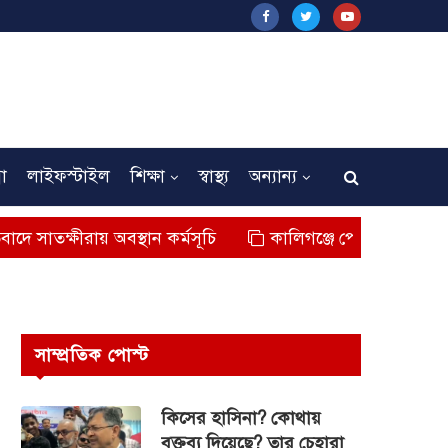
না
লাইফস্টাইল
শিক্ষা
স্বাস্থ্য
অন্যান্য
অবস্থান কর্মসূচি
কালিগঞ্জে পোল্ট্রি বহনকারী গাড়ির ধাক্কায় শ
সাম্প্রতিক পোস্ট
কিসের হাসিনা? কোথায়
বক্তব্য দিয়েছে? তার চেহারা