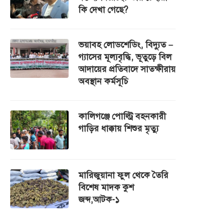
কি দেখা গেছে?
ভয়াবহ লোডশেডিং, বিদ্যুত –
গ্যাসের মূল্যবৃদ্ধি, ভূতুড়ে বিল
আদায়ের প্রতিবাদে সাতক্ষীরায়
অবস্থান কর্মসূচি
কালিগঞ্জে পোল্ট্রি বহনকারী
গাড়ির ধাক্কায় শিশুর মৃত্যু
মারিজুয়ানা ফুল থেকে তৈরি
বিশেষ মাদক কুশ
জব্দ,আটক-১