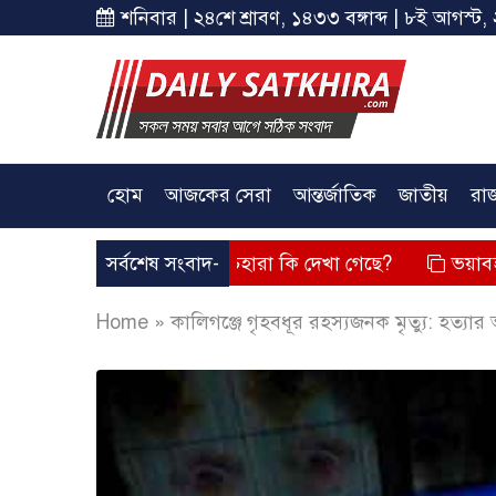
শনিবার | ২৪শে শ্রাবণ, ১৪৩৩ বঙ্গাব্দ | ৮ই আগস্ট, 
হোম
আজকের সেরা
আন্তর্জাতিক
জাতীয়
রা
 দিয়েছে? তার চেহারা কি দেখা গেছে?
সর্বশেষ সংবাদ-
ভয়াবহ লোডশেডিং, বিদ্য
Home
»
কালিগঞ্জে গৃহবধূর রহস্যজনক মৃত্যু: হত্যার