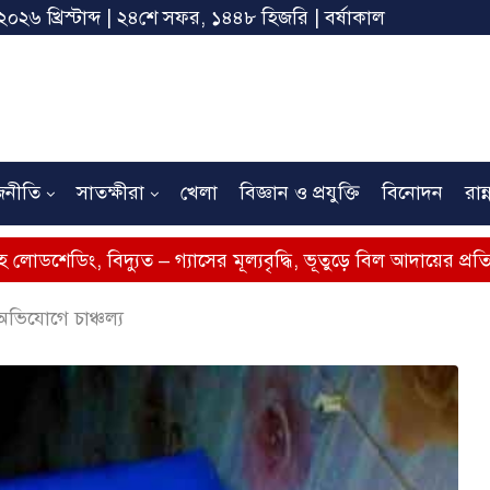
২০২৬ খ্রিস্টাব্দ | ২৪শে সফর, ১৪৪৮ হিজরি | বর্ষাকাল
জনীতি
সাতক্ষীরা
খেলা
বিজ্ঞান ও প্রযুক্তি
বিনোদন
রান্
ুত – গ্যাসের মূল্যবৃদ্ধি, ভূতুড়ে বিল আদায়ের প্রতিবাদে সাতক্ষীরায় 
 অভিযোগে চাঞ্চল্য