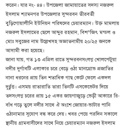
করেন। যার নং- ৪৪। উপজেলা জামায়াতের সদস্য নজরুল
ইসলাম শ্যামনগর উপজেলার সুন্দরবন তীরবর্তী
বুড়িগোয়ালীনি ইউনিয়ন পরিষদের চেয়ারম্যান। উক্ত মামলায়
নজরুল ইসলামের ছেলে আব্দুর রহমান, বিশ^জিৎ মন্ডল ও
মোঃ সবুজের নাম উল্লেখসহ অজ্ঞাতনামীয় ২০/২৫ জনকে
আসামী করা হয়েছে।
জানা যায়, গত ১৩ এপ্রিল রাতে সুন্দরবনসংলগ্ন খোলপেটুয়া
নদীর দুর্গাবটি এলাকার চরে বেড়ে ওঠা মানগ্রোভ প্রজাতির
নানা ধরনের প্রায় তিন শতাধিক গাছ কেটে ফেলে একদল
দুর্র্বৃত্ত। এসময় রাতারাতি তারা তিনটি এসকেভেটর দিয়ে
তদসংলগ্ন চরের প্রায় ১৫ একর জায়গাজুড়ে ভেড়ী আকারে রি-
বাঁধ গড়ে তুলে নদীর সাথে ঐ অংশে জোয়ার-ভাটার পানি
ওঠানামার সুযোগ বন্ধ করে দেয়। খবর পেয়ে পরদিন সকালে
স্থানীয় গ্রামবাসীদের সাথে নিয়ে চেয়ারম্যান নজরুল ইসলাম