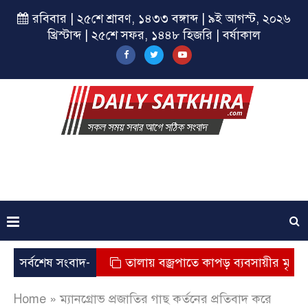
রবিবার | ২৫শে শ্রাবণ, ১৪৩৩ বঙ্গাব্দ | ৯ই আগস্ট, ২০২৬
খ্রিস্টাব্দ | ২৫শে সফর, ১৪৪৮ হিজরি | বর্ষাকাল
 অভিযোগ
সর্বশেষ সংবাদ-
তালায় বজ্রপাতে কাপড় ব্যবসায়ীর মৃত্যু
কিস
Home
»
ম্যানগ্রোভ প্রজাতির গাছ কর্তনের প্রতিবাদ করে