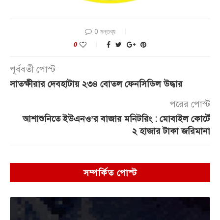
0 মন্তব্য
0
পূর্ববর্তী পোস্ট
সাতক্ষীরার দেবহাটায় ২৩৪ বোতল ফেনসিডিল উদ্ধার
পরের পোস্ট
আশাশুনিতে ইউএনও’র বাজার মনিটরিং : মোবাইল কোর্টে
২ হাজার টাকা জরিমানা
সম্পর্কিত পোস্ট