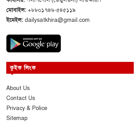
কার্যালয়:
পলাশপোল (তেঁতুলতলা) সাতক্ষীরা।
মোবাইল:
+৮৮০১৭৪৬-৫৪৫১১৯
ইমেইল:
dailysatkhira@gmail.com
কুইক লিংক
About Us
Contact Us
Privacy & Police
Sitemap