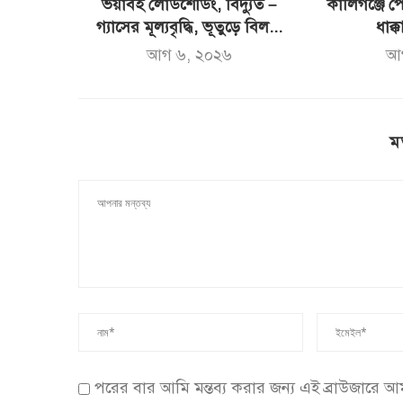
ভয়াবহ লোডশেডিং, বিদ্যুত –
কালিগঞ্জে পো
গ্যাসের মূল্যবৃদ্ধি, ভূতুড়ে বিল...
ধাক্ক
আগ ৬, ২০২৬
আ
ম
পরের বার আমি মন্তব্য করার জন্য এই ব্রাউজারে 