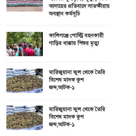
আদায়ের প্রতিবাদে সাতক্ষীরায়
অবস্থান কর্মসূচি
কালিগঞ্জে পোল্ট্রি বহনকারী
গাড়ির ধাক্কায় শিশুর মৃত্যু
মারিজুয়ানা ফুল থেকে তৈরি
বিশেষ মাদক কুশ
জব্দ,আটক-১
মারিজুয়ানা ফুল থেকে তৈরি
বিশেষ মাদক কুশ
জব্দ,আটক-১