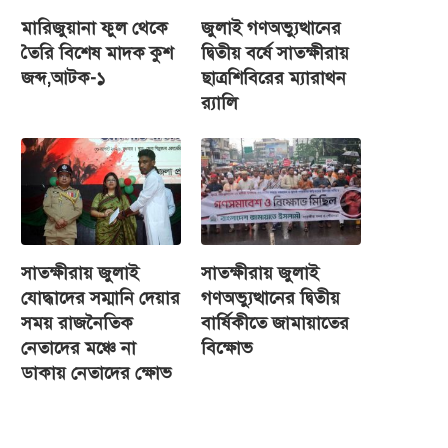
মারিজুয়ানা ফুল থেকে
জুলাই গণঅভ্যুত্থানের
তৈরি বিশেষ মাদক কুশ
দ্বিতীয় বর্ষে সাতক্ষীরায়
জব্দ,আটক-১
ছাত্রশিবিরের ম্যারাথন
র‌্যালি
সাতক্ষীরায় জুলাই
সাতক্ষীরায় জুলাই
যোদ্ধাদের সম্মানি দেয়ার
গণঅভ্যুত্থানের দ্বিতীয়
সময় রাজনৈতিক
বার্ষিকীতে জামায়াতের
নেতাদের মঞ্চে না
বিক্ষোভ
ডাকায় নেতাদের ক্ষোভ