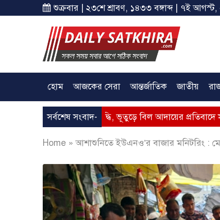
শুক্রবার | ২৩শে শ্রাবণ, ১৪৩৩ বঙ্গাব্দ | ৭ই আগস্ট,
হোম
আজকের সেরা
আন্তর্জাতিক
জাতীয়
রা
 গ্যাসের মূল্যবৃদ্ধি, ভূতুড়ে বিল আদায়ের প্রতিবাদে সাতক্ষীরায় অবস্
সর্বশেষ সংবাদ-
Home
»
আশাশুনিতে ইউএনও’র বাজার মনিটরিং : মো