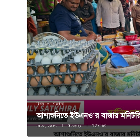
ফিচার
সাতক্ষীরা
আশাশুনিতে ইউএনও’র বাজার মনিটরিং
মে ২৬, ২০২৬
0 মন্তব্য
127
ভিউ