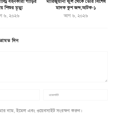
ল্ট্রি বহনকারী গাড়ির
মারিজুয়ানা ফুল থেকে তৈরি বিশেষ
ায় শিশুর মৃত্যু
মাদক কুশ জব্দ,আটক-১
গ ৬, ২০২৬
আগ ৬, ২০২৬
তামত দিন
আমার নাম, ইমেল এবং ওয়েবসাইট সংরক্ষণ করুন।