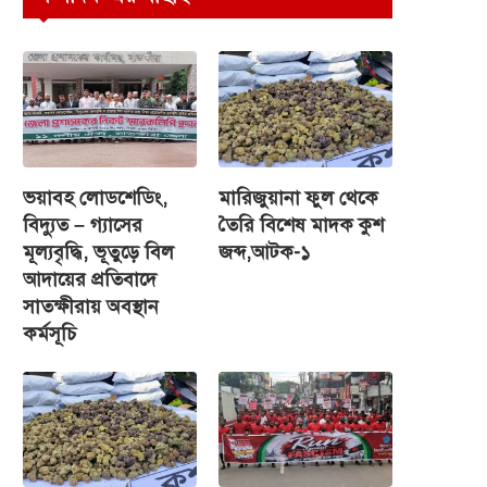
ভয়াবহ লোডশেডিং,
মারিজুয়ানা ফুল থেকে
বিদ্যুত – গ্যাসের
তৈরি বিশেষ মাদক কুশ
মূল্যবৃদ্ধি, ভূতুড়ে বিল
জব্দ,আটক-১
আদায়ের প্রতিবাদে
সাতক্ষীরায় অবস্থান
কর্মসূচি