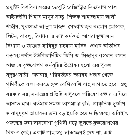
প্রযুক্তি বিশ্ববিদ‍্যালয়ের ডেপুটি রেজিস্ট্রার নিত‍্যনান্দ পাল,
আইনজীবী শিহাব মাসুদ সাচ্চু, শিক্ষক শাহাজাহান আলী
শাহীন, যুবনেতা আব্দুল মজিদ, মোস্তাফিজুর রহমান মোস্তাক,
লিটন, বাবলু, রিগ‍্যান, রাজস্ব কর্মকর্তা আশরাফুজ্জামান
বিগ‍্যান ও ডাক্তার হাবিবুর রহমান হাবিব। প্রধান অতিথির
বক্তব্যে নর্দান ইউনিভার্সিটির ভিসি ড. মিজানুর রহমান বলেন,
আজ যে বৃক্ষরোপণ কর্মসূচির উদ্বোধন হলো এর সুফল
সুদূরপ্রসারী। জলবায়ু পরিবর্তনের ভয়াবহ প্রভাব থেকে
পৃথিবীকে রক্ষা করতে হলে বেশি বেশি গাছ লাগাতে হবে। শুধু
সরকার নয়, সমাজের প্রতিটি মানুষকে পরিবেশ রক্ষায় এগিয়ে
আসতে হবে। বর্তমান সময়ে তাপমাত্রা বৃদ্ধি, প্রাকৃতিক দুর্যোগ
ও বায়ুদূষণ আমাদের জন্য বড় হুমকি হয়ে দাঁড়িয়েছে। ভবিষ্যৎ
প্রজন্মের জন্য বাসযোগ্য পৃথিবী গড়ে তুলতে বৃক্ষরোপণের
বিকল্প নেই। একটি গাছ শুধু অক্সিজেনই দেয় না, এটি