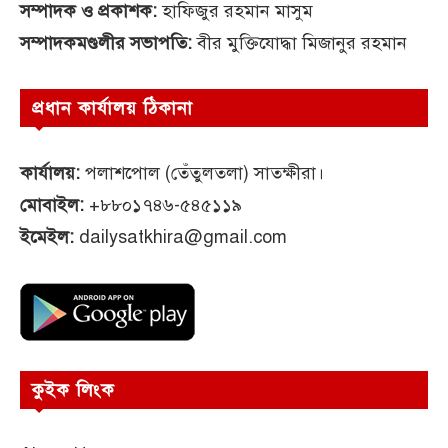
সম্পাদক ও প্রকাশক:
হাফিজুর রহমান মাসুম
সম্পাদকমণ্ডলীর সভাপতি:
বীর মুক্তিযোদ্ধা মিজানুর রহমান
প্রধান কার্যালয় ঠিকানা
কার্যালয়:
পলাশপোল (তেঁতুলতলা) সাতক্ষীরা।
মোবাইল:
+৮৮০১৭৪৬-৫৪৫১১৯
ইমেইল:
dailysatkhira@gmail.com
কুইক লিংক