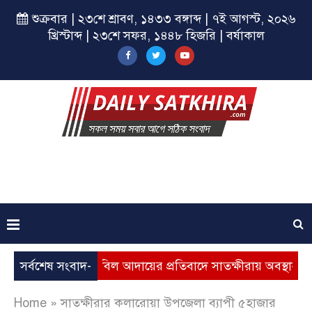
শুক্রবার | ২৩শে শ্রাবণ, ১৪৩৩ বঙ্গাব্দ | ৭ই আগস্ট, ২০২৬
খ্রিস্টাব্দ | ২৩শে সফর, ১৪৪৮ হিজরি | বর্ষাকাল
্ধি, ভূতুড়ে বিল আদায়ের প্রতিবাদে সাতক্ষীরায় অবস্থান কর্মসূচি
সর্বশেষ সংবাদ-
Home
»
সাতক্ষীরার কলারোয়া উপজেলা ব্যাপী ৫হাজার