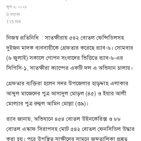
জুলা ৬, ২০২৬
0 মন্তব্য
115
ভিউ
নিজস্ব প্রতিনিধি : সাতক্ষীরায় ৫৪২ বোতল ফেন্সিডিলসহ
দুইজন মাদক ব্যবসায়ীকে গ্রেফতার করেছে র‍্যাব-৬। সোমবার
(৬ জুলাই) সকালে গোপন সংবাদের ভিত্তিতে র‍্যাব-৬-এর
সিপিসি-১, সাতক্ষীরা ক্যাম্পের একটি দল এ অভিযান চালায়।
গ্রেফতার ব্যক্তিরা হলেন সদর উপজেলার হাড়দ্দাহ এলাকার
আব্দুল মাজেদের পুত্র আসাদুল মোড়ল (৪৫) ও ইয়ার আলী
মোল্যার পুত্র রুহুল আমিন মোল্লা (৩৯)।
র‍্যাব জানায়, অভিযানে ৪৫৪ বোতল উইনকেরিক্স ও ৮৮
বোতল এস্কাফ সিরাপসহ মোট ৫৪২ বোতল ফেনসিডিল উদ্ধার
করা হয়। পরে উপস্থিত সাক্ষীদের সামনে জব্দতালিকা প্রস্তুত