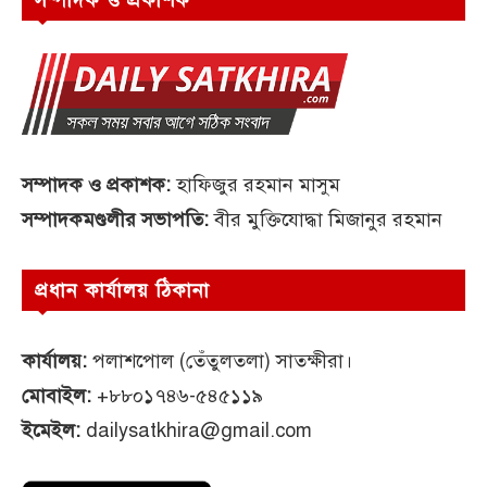
সম্পাদক ও প্রকাশক:
হাফিজুর রহমান মাসুম
সম্পাদকমণ্ডলীর সভাপতি:
বীর মুক্তিযোদ্ধা মিজানুর রহমান
প্রধান কার্যালয় ঠিকানা
কার্যালয়:
পলাশপোল (তেঁতুলতলা) সাতক্ষীরা।
মোবাইল:
+৮৮০১৭৪৬-৫৪৫১১৯
ইমেইল:
dailysatkhira@gmail.com