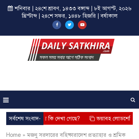
শনিবার | ২৪শে শ্রাবণ, ১৪৩৩ বঙ্গাব্দ | ৮ই আগস্ট, ২০২৬
খ্রিস্টাব্দ | ২৪শে সফর, ১৪৪৮ হিজরি | বর্ষাকাল
? তার চেহারা কি দেখা গেছে?
সর্বশেষ সংবাদ-
ভয়াবহ লোডশেডিং, বিদ্যুত – গ্
Home
»
মজনু সরদারের বহিষ্কারাদেশ প্রত্যাহার ও শ্রমিক