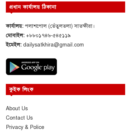
প্রধান কার্যালয় ঠিকানা
কার্যালয়:
পলাশপোল (তেঁতুলতলা) সাতক্ষীরা।
মোবাইল:
+৮৮০১৭৪৬-৫৪৫১১৯
ইমেইল:
dailysatkhira@gmail.com
কুইক লিংক
About Us
Contact Us
Privacy & Police