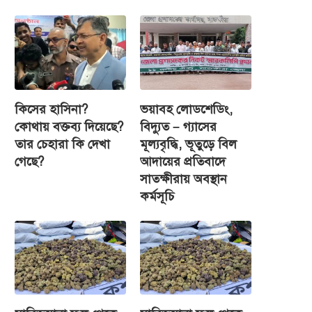
কিসের হাসিনা?
ভয়াবহ লোডশেডিং,
কোথায় বক্তব্য দিয়েছে?
বিদ্যুত – গ্যাসের
তার চেহারা কি দেখা
মূল্যবৃদ্ধি, ভূতুড়ে বিল
গেছে?
আদায়ের প্রতিবাদে
সাতক্ষীরায় অবস্থান
কর্মসূচি