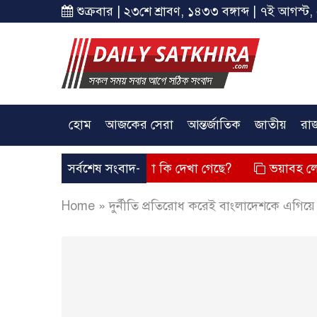
শুক্রবার | ২৩শে শ্রাবণ, ১৪৩৩ বঙ্গাব্দ | ৭ই আগস্ট,
হোম
আজকের সেরা
আন্তর্জাতিক
জাতীয়
রা
দিয়েছে? তার চেহারা কি দেখা গেছে?
সর্বশেষ সংবাদ-
ভয়াবহ লোডশেডিং, বিদ্যু
Home
»
দুর্নীতি প্রতিরোধ করেই বাংলাদেশকে এগিয়