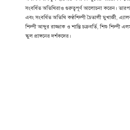
সংবর্ধিত অতিথিরাও গুরুত্বপূর্ণ আলোচনা করেন। তারপর 
এবং সংবর্ধিত অতিথি কণ্ঠশিল্পী চৈতালী মুখার্জী, এ্যালবা
শিল্পী আব্দুর রাজ্জাক ও শান্তি চক্রবর্তি, শিশু শিল্প
স্কুল প্রাঙ্গনের দর্শকদের।