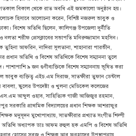
ঙ্গনে গতকাল বিকাল থেকে রাত অবধি এই জমকালো অনুষ্ঠান হয়।
খ্য আলোচক হিসাবে আলোচনা করেন, বিশিষ্ট নজরুল ভাবুক ও
ঢাকা। বিশেষ অতিথি ছিলেন, কালিগঞ্জ উপজেলা দুর্নীতি
ু ও নলতা শরীফ প্রেসক্লাবের সভাপতি মনিরুজ্জামান মহসিন।
ষক তুহিনা আফরিন, নাদিরা সুলতানা, শাহানারা পারভীন,
ের প্রধান অতিথি ও বিশেষ অতিথিকে বিশেষ সম্মাননা তুলে
ন্দ। পাশাপাশি ৯ জন গুণীব্যক্তিকে বিশেষ সম্মাননায় ভূষিত করা
াবুক ব্যক্তিত্ব এইচ.এম সিরাজ, সাতক্ষীরা তুফান ডেন্টাল
বাবলা, স্কুলের উপদেষ্টা ও খুলনা মেডিকেল কলেজের
 এস.এম আব্দুল ওহাব, সাহিত্যিক গাজী আজিজুর রহমান,
র, সাদপুর সরকারি প্রাথমিক বিদ্যালয়ের প্রধান শিক্ষক আশরাফুর
িক্ষক মদুসূদন মুখোপাধ্যায়, সাতক্ষীরার প্রখ্যাত সংগীত শিল্পী
্রধান অতিথি অধ্যাপক ডাঃ আফম রুহুল হক এমপি ও বিশেষ অতিথি
রাব হোসেন সবুজ ও শিক্ষক আবু ফরহাদের উপস্থাপনায়