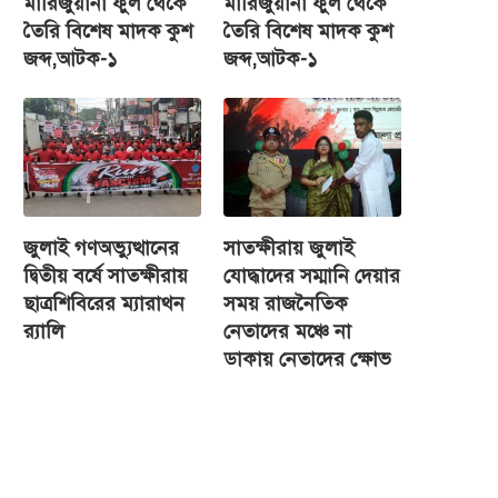
মারিজুয়ানা ফুল থেকে
মারিজুয়ানা ফুল থেকে
তৈরি বিশেষ মাদক কুশ
তৈরি বিশেষ মাদক কুশ
জব্দ,আটক-১
জব্দ,আটক-১
জুলাই গণঅভ্যুত্থানের
সাতক্ষীরায় জুলাই
দ্বিতীয় বর্ষে সাতক্ষীরায়
যোদ্ধাদের সম্মানি দেয়ার
ছাত্রশিবিরের ম্যারাথন
সময় রাজনৈতিক
র‌্যালি
নেতাদের মঞ্চে না
ডাকায় নেতাদের ক্ষোভ