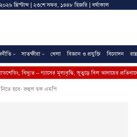
 ২০২৬ খ্রিস্টাব্দ | ২৩শে সফর, ১৪৪৮ হিজরি | বর্ষাকাল
জনীতি
সাতক্ষীরা
খেলা
বিজ্ঞান ও প্রযুক্তি
বিনোদন
রান্
ত – গ্যাসের মূল্যবৃদ্ধি, ভূতুড়ে বিল আদায়ের প্রতিবাদে সাতক্ষীরায় অ
ে নিতে হবে- রুহুল হক এমপি