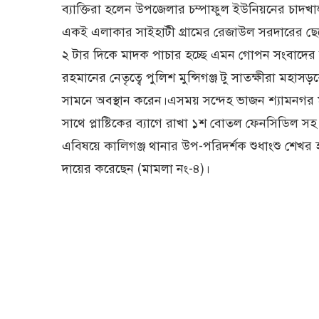
ব্যা‌ক্তিরা হ‌লেন উপ‌জেলার চম্পাফুল ইউনিয়‌নের চাদখ
একই এলাকার সাইহাটী গ্রা‌মের রেজাউল সরদা‌রের ছে‌লে
২ টার দি‌কে মাদ‌ক পাচার হ‌চ্ছে এমন গোপন সংবা‌দের 
রহমা‌নের নেতৃ‌ত্বে পু‌লিশ মু‌ন্সিগঞ্জ টু সাতক্ষীরা মহ
সাম‌নে অবস্থান কর‌েন।এসময় স‌ন্দেহ ভাজন শ্যামনগর ম
সা‌থে প্লা‌ষ্টি‌কের ব্যা‌গে রাখা ১শ বোতল ফেন‌সি‌ডি
এবিষ‌য়ে কা‌লিগঞ্জ থানার উপ-প‌রিদর্শক শুধাংশু শেখর 
দা‌য়ের ক‌রে‌ছেন (মামলা নং-৪)।