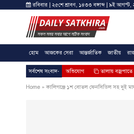
রবিবার | ২৫শে শ্রাবণ, ১৪৩৩ বঙ্গাব্দ | ৯ই আগস্ট, 
হোম
আজকের সেরা
আন্তর্জাতিক
জাতীয়
রা
ায় এক জনের মৃত্যুর অভিযোগ
সর্বশেষ সংবাদ-
তালায় বজ্রপাতে কাপড় ব্যবসায়
Home
»
কা‌লিগ‌ঞ্জে ১শ বোতল ফেন‌সি‌ডিল সহ দুই 