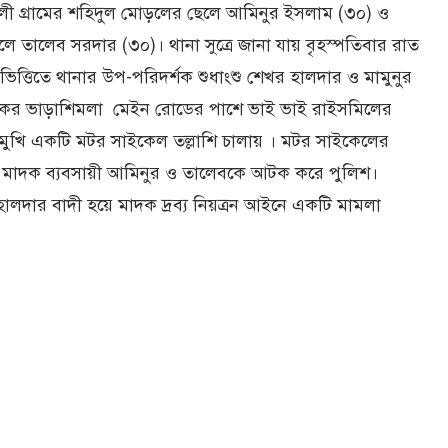
ালী গ্রা‌মের শ‌হিদুল মোড়‌লের ছে‌লে আমিনুর ইসলাম (৩০) ও
 তা‌লেব সরদার (৩০)। থানা সু‌ত্রে জানা যায় বৃহস্প‌তিবার রাত
ভি‌ত্তি‌তে থানার উপ-প‌রিদর্শক শুধাংশু শেখর হালদার ও মামুনুর
াসড়‌কের ভাড়‌া‌শিমলা ‌ মেইন রো‌ডের পা‌শে ভাই ভাই রাইসমি‌লের
ুখি এক‌টি মটর সাই‌কেল তল্লা‌শি চালায় । মটর সাই‌কে‌লের
ল সহ মাদক ব্যবসায়ী আমিনুর ও তা‌লেব‌কে আটক ক‌রে পু‌লিশ।
হালদার বাদী হ‌য়ে মাদক দ্রব্য নিয়ত্রন আইনে এক‌টি মামলা