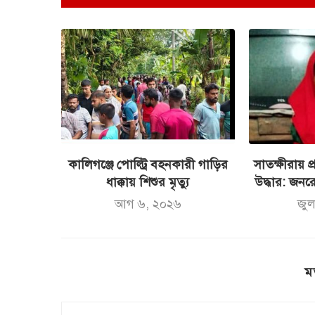
কালিগঞ্জে পোল্ট্রি বহনকারী গাড়ির
সাতক্ষীরায় প
ধাক্কায় শিশুর মৃত্যু
উদ্ধার: জনর
আগ ৬, ২০২৬
জু
ম