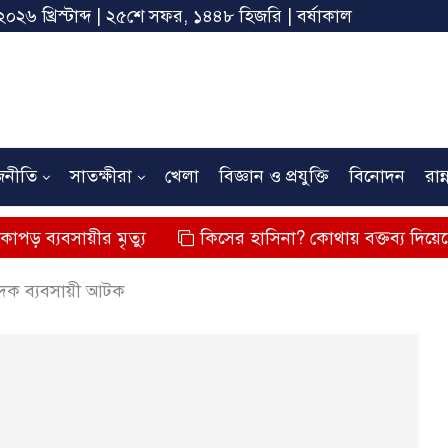
২০২৬ খ্রিস্টাব্দ | ২৫শে সফর, ১৪৪৮ হিজরি | বর্ষাকাল
জনীতি
সাতক্ষীরা
খেলা
বিজ্ঞান ও প্রযুক্তি
বিনোদন
রান্
ীর মৃত্যু
কিসের হাসিনা? কোথায় বক্তব্য দিয়েছে? তার চেহ
মাদক ব্যবসায়ী আটক