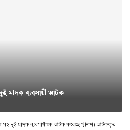
হ দুই মাদক ব্যবসায়ী আটক
ল সহ দুই মাদক ব্যবসায়ী‌কে আটক ক‌রে‌ছে পু‌লিশ। আটককৃত