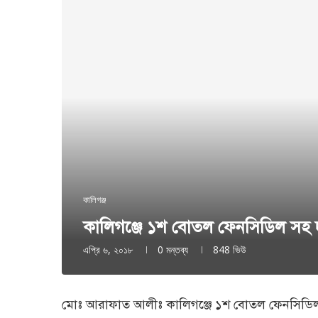
কালিগঞ্জ
কা‌লিগ‌ঞ্জে ১শ বোতল ফেন‌সি‌ডিল স
এপ্রি ৬, ২০১৮
0 মন্তব্য
848
ভিউ
মোঃ আরাফাত আলীঃ কা‌লিগঞ্জ‌ে ১শ বোতল ফেন‌সি‌ডি