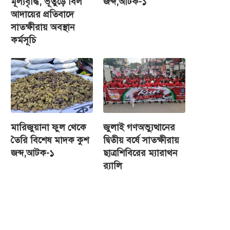
মূল্যবৃদ্ধি, ভূতুড়ে বিল
জব্দ,আটক-১
আদায়ের প্রতিবাদে
সাতক্ষীরায় অবস্থান
কর্মসূচি
মারিজুয়ানা ফুল থেকে
জুলাই গণঅভ্যুত্থানের
তৈরি বিশেষ মাদক কুশ
দ্বিতীয় বর্ষে সাতক্ষীরায়
জব্দ,আটক-১
ছাত্রশিবিরের ম্যারাথন
র‌্যালি