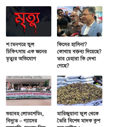
শ্যামনগরে ভুল
কিসের হাসিনা?
চিকিৎসায় এক জনের
কোথায় বক্তব্য দিয়েছে?
মৃত্যুর অভিযোগ
তার চেহারা কি দেখা
গেছে?
ভয়াবহ লোডশেডিং,
মারিজুয়ানা ফুল থেকে
বিদ্যুত – গ্যাসের
তৈরি বিশেষ মাদক কুশ