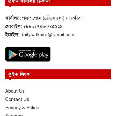
প্রধান কার্যালয় ঠিকানা
কার্যালয়:
পলাশপোল (তেঁতুলতলা) সাতক্ষীরা।
মোবাইল:
+৮৮০১৭৪৬-৫৪৫১১৯
ইমেইল:
dailysatkhira@gmail.com
কুইক লিংক
About Us
Contact Us
Privacy & Police