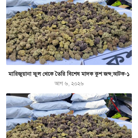
মারিজুয়ানা ফুল থেকে তৈরি বিশেষ মাদক কুশ জব্দ,আটক-১
আগ ৬, ২০২৬