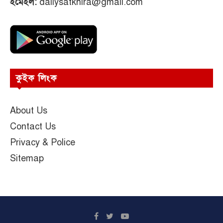
ইমেইল:
dailysatkhira@gmail.com
কুইক লিংক
About Us
Contact Us
Privacy & Police
Sitemap