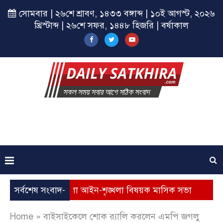
সোমবার | ২৬শে শ্রাবণ, ১৪৩৩ বঙ্গাব্দ | ১০ই আগস্ট, ২০২৬
খ্রিস্টাব্দ | ২৬শে সফর, ১৪৪৮ হিজরি | বর্ষাকাল
সাতক্ষীরা জেলা আইন-শৃঙ্খলা বিষয়ক মাসিক সভা
সর্বশেষ সংবাদ-
দেবহাট
Home
»
বাইসাইকেলে শোক র‌্যালি করলেন এমপি জগলু