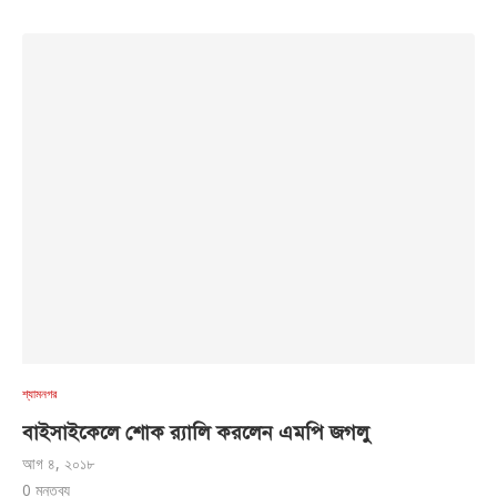
শ্যামনগর
বাইসাইকেলে শোক র‌্যালি করলেন এমপি জগলু
আগ ৪, ২০১৮
0 মন্তব্য