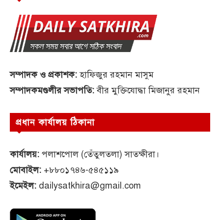
সম্পাদক ও প্রকাশক:
হাফিজুর রহমান মাসুম
সম্পাদকমণ্ডলীর সভাপতি:
বীর মুক্তিযোদ্ধা মিজানুর রহমান
প্রধান কার্যালয় ঠিকানা
কার্যালয়:
পলাশপোল (তেঁতুলতলা) সাতক্ষীরা।
মোবাইল:
+৮৮০১৭৪৬-৫৪৫১১৯
ইমেইল:
dailysatkhira@gmail.com