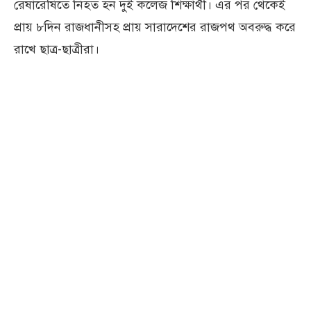
রেষারেষিতে নিহত হন দুই কলেজ শিক্ষার্থী। এর পর থেকেই
প্রায় ৮দিন রাজধানীসহ প্রায় সারাদেশের রাজপথ অবরুদ্ধ করে
রাখে ছাত্র-ছাত্রীরা।