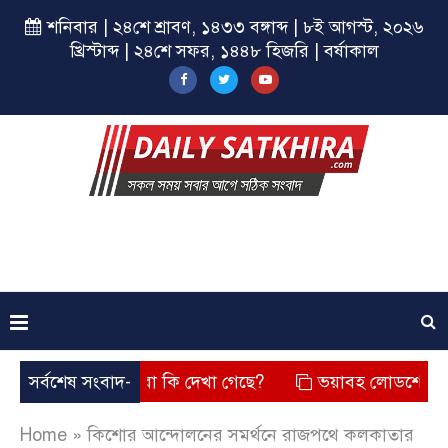
শনিবার | ২৪শে শ্রাবণ, ১৪৩৩ বঙ্গাব্দ | ৮ই আগস্ট, ২০২৬
খ্রিস্টাব্দ | ২৪শে সফর, ১৪৪৮ হিজরি | বর্ষাকাল
ছে? তার চেহারা কি দেখা গেছে?
সর্বশেষ সংবাদ-
ভয়াবহ লোডশেডিং, বিদ্যুত – গ
Home
»
কিশোর আন্দোলনের সমর্থনে রাজপথে কলকাতার