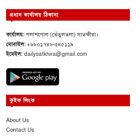
প্রধান কার্যালয় ঠিকানা
কার্যালয়:
পলাশপোল (তেঁতুলতলা) সাতক্ষীরা।
মোবাইল:
+৮৮০১৭৪৬-৫৪৫১১৯
ইমেইল:
dailysatkhira@gmail.com
কুইক লিংক
About Us
Contact Us