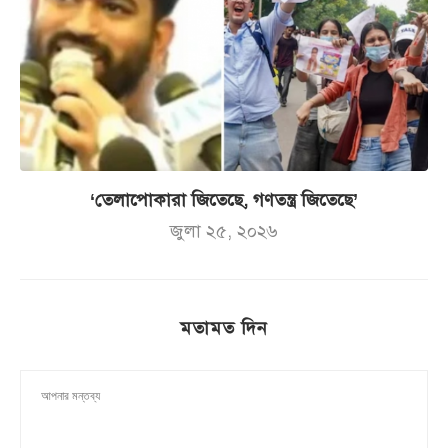
‘তেলাপোকারা জিতেছে, গণতন্ত্র জিতেছে’
জুলা ২৫, ২০২৬
মতামত দিন