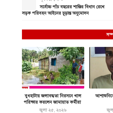
সর্বোচ্চ পাঁচ বছরের শাস্তির বিধান রেখে
সড়ক পরিবহন আইনের চূড়ান্ত অনুমোদন
সম্
বুধহাটায় জলাবদ্ধতা নিরসনে খাল
আশাশুনিতে
পরিষ্কার করলেন জামায়াত কর্মীরা
জুলা ২৫, ২০২৬
জু