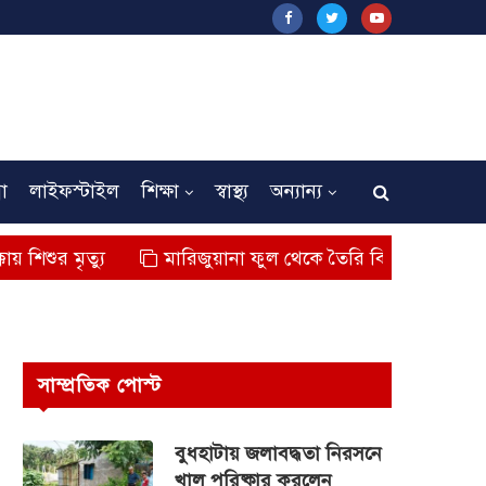
না
লাইফস্টাইল
শিক্ষা
স্বাস্থ্য
অন্যান্য
যু
মারিজুয়ানা ফুল থেকে তৈরি বিশেষ মাদক কুশ জব্দ,আটক
সাম্প্রতিক পোস্ট
বুধহাটায় জলাবদ্ধতা নিরসনে
খাল পরিষ্কার করলেন