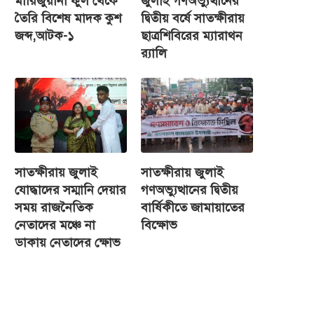
মারিজুয়ানা ফুল থেকে
জুলাই গণঅভ্যুত্থানের
তৈরি বিশেষ মাদক কুশ
দ্বিতীয় বর্ষে সাতক্ষীরায়
জব্দ,আটক-১
ছাত্রশিবিরের ম্যারাথন
র‌্যালি
সাতক্ষীরায় জুলাই
সাতক্ষীরায় জুলাই
যোদ্ধাদের সম্মানি দেয়ার
গণঅভ্যুত্থানের দ্বিতীয়
সময় রাজনৈতিক
বার্ষিকীতে জামায়াতের
নেতাদের মঞ্চে না
বিক্ষোভ
ডাকায় নেতাদের ক্ষোভ