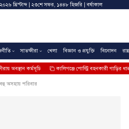
 ২০২৬ খ্রিস্টাব্দ | ২৩শে সফর, ১৪৪৮ হিজরি | বর্ষাকাল
জনীতি
সাতক্ষীরা
খেলা
বিজ্ঞান ও প্রযুক্তি
বিনোদন
রান্
 কর্মসূচি
কালিগঞ্জে পোল্ট্রি বহনকারী গাড়ির ধাক্কায় শিশুর মৃত্
 বহু অসহায় পরিবার