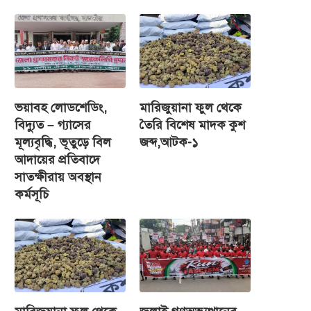
ভয়াবহ লোডশেডিং,
মারিজুয়ানা ফুল থেকে
বিদ্যুত – গ্যাসের
তৈরি বিশেষ মাদক কুশ
মূল্যবৃদ্ধি, ভূতুড়ে বিল
জব্দ,আটক-১
আদায়ের প্রতিবাদে
সাতক্ষীরায় অবস্থান
কর্মসূচি