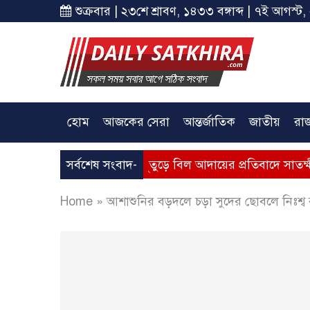
শুক্রবার | ২৩শে শ্রাবণ, ১৪৩৩ বঙ্গাব্দ | ৭ই আগস্ট,
হোম
আজকের সেরা
আন্তর্জাতিক
জাতীয়
রা
াসের মূল্যবৃদ্ধি, ভূতুড়ে বিল আদায়ের প্রতিবাদে সাতক্ষীরায় অবস্থান
সর্বশেষ সংবাদ-
Home
»
আশাশুনির বড়দলে চড়া সুদের ছোবলে নিঃশ্ব