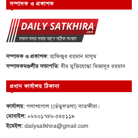
সম্পাদক ও প্রকাশক
সম্পাদক ও প্রকাশক:
হাফিজুর রহমান মাসুম
সম্পাদকমণ্ডলীর সভাপতি:
বীর মুক্তিযোদ্ধা মিজানুর রহমান
প্রধান কার্যালয় ঠিকানা
কার্যালয়:
পলাশপোল (তেঁতুলতলা) সাতক্ষীরা।
মোবাইল:
+৮৮০১৭৪৬-৫৪৫১১৯
ইমেইল:
dailysatkhira@gmail.com