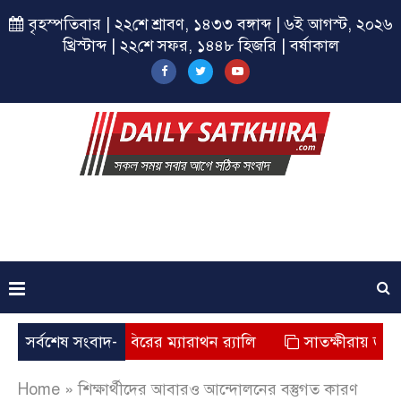
বৃহস্পতিবার | ২২শে শ্রাবণ, ১৪৩৩ বঙ্গাব্দ | ৬ই আগস্ট, ২০২৬
খ্রিস্টাব্দ | ২২শে সফর, ১৪৪৮ হিজরি | বর্ষাকাল
্ষীরায় ছাত্রশিবিরের ম্যারাথন র‌্যালি
সর্বশেষ সংবাদ-
সাতক্ষীরায় জুলাই যোদ্
Home
»
শিক্ষার্থীদের আবারও আন্দোলনের বস্তুগত কারণ