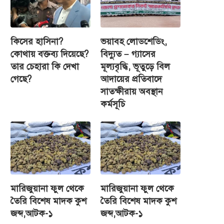
কিসের হাসিনা?
ভয়াবহ লোডশেডিং,
কোথায় বক্তব্য দিয়েছে?
বিদ্যুত – গ্যাসের
তার চেহারা কি দেখা
মূল্যবৃদ্ধি, ভূতুড়ে বিল
গেছে?
আদায়ের প্রতিবাদে
সাতক্ষীরায় অবস্থান
কর্মসূচি
মারিজুয়ানা ফুল থেকে
মারিজুয়ানা ফুল থেকে
তৈরি বিশেষ মাদক কুশ
তৈরি বিশেষ মাদক কুশ
জব্দ,আটক-১
জব্দ,আটক-১