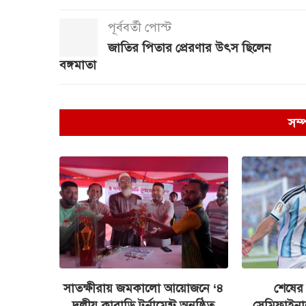
পূর্ববর্তী পোস্ট
জাতির পিতার প্রেরণার উৎস ছিলেন
বঙ্গমাতা
সম্
সাতক্ষীরায় জমকালো আয়োজনে ‘৪
শেষের 
দলীয় কাবাডি টুর্নামেন্ট অনুষ্ঠিত
সেমিফাইনাল