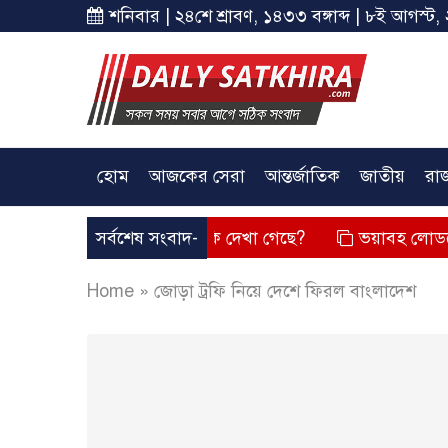
শনিবার | ২৪শে শ্রাবণ, ১৪৩৩ বঙ্গাব্দ | ৮ই আগস্ট, 
হোম
আজকের সেরা
আন্তর্জাতিক
জাতীয়
রা
য়েছে? তার চেহারা কি দেখা গেছে?
সর্বশেষ সংবাদ-
ভয়াবহ লোডশেডিং, বিদ্যুত 
Home
»
জোড়া ট্রফি নিয়ে দেশে ফিরল বাংলাদেশ