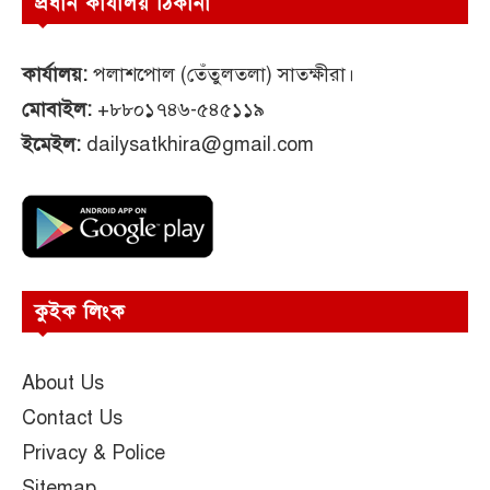
প্রধান কার্যালয় ঠিকানা
কার্যালয়:
পলাশপোল (তেঁতুলতলা) সাতক্ষীরা।
মোবাইল:
+৮৮০১৭৪৬-৫৪৫১১৯
ইমেইল:
dailysatkhira@gmail.com
কুইক লিংক
About Us
Contact Us
Privacy & Police
Sitemap