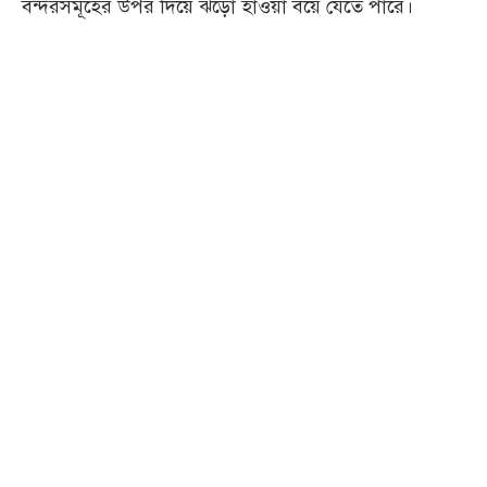
বন্দরসমূহের উপর দিয়ে ঝড়ো হাওয়া বয়ে যেতে পারে।