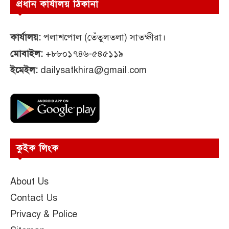
প্রধান কার্যালয় ঠিকানা
কার্যালয়:
পলাশপোল (তেঁতুলতলা) সাতক্ষীরা।
মোবাইল:
+৮৮০১৭৪৬-৫৪৫১১৯
ইমেইল:
dailysatkhira@gmail.com
কুইক লিংক
About Us
Contact Us
Privacy & Police