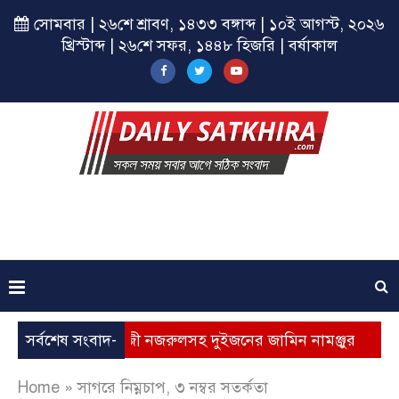
সোমবার | ২৬শে শ্রাবণ, ১৪৩৩ বঙ্গাব্দ | ১০ই আগস্ট, ২০২৬
খ্রিস্টাব্দ | ২৬শে সফর, ১৪৪৮ হিজরি | বর্ষাকাল
াত নেতা হাজী নজরুলসহ দুইজনের জামিন নামঞ্জুর
সর্বশেষ সংবাদ-
এসএসসি 
Home
»
সাগরে নিম্নচাপ, ৩ নম্বর সতর্কতা