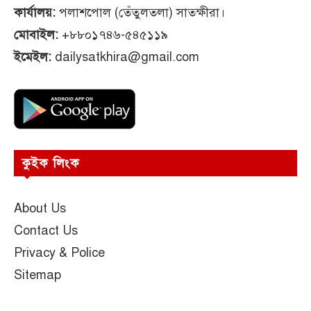
কার্যালয়:
পলাশপোল (তেঁতুলতলা) সাতক্ষীরা।
মোবাইল:
+৮৮০১৭৪৬-৫৪৫১১৯
ইমেইল:
dailysatkhira@gmail.com
কুইক লিংক
About Us
Contact Us
Privacy & Police
Sitemap