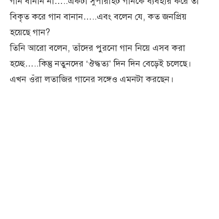
গান বানান না…..একটা সুপারহিট গানকে ব্যবহার করে তা
বিকৃত করে গান বানান…..এবং বলেন যে, কত জনপ্রিয়
হয়েছে গান?
তিনি আরো বলেন, তাঁদের পুরনো গান নিয়ে এসব করা
হচ্ছে…..কিন্তু নতুনদের ‘ঔদ্ধত্য’ দিন দিন বেড়েই চলেছে।
এখন ওঁরা লতাজির গানের সঙ্গেও এমনটা করছেন।