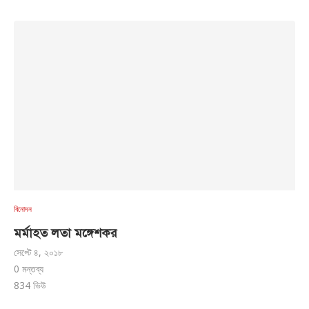
বিনোদন
মর্মাহত লতা মঙ্গেশকর
সেপ্টে ৪, ২০১৮
0 মন্তব্য
834
ভিউ