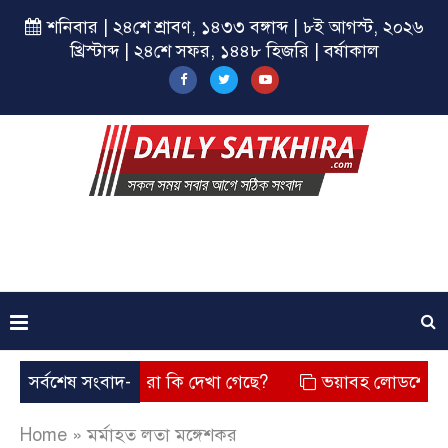
শনিবার | ২৪শে শ্রাবণ, ১৪৩৩ বঙ্গাব্দ | ৮ই আগস্ট, ২০২৬
খ্রিস্টাব্দ | ২৪শে সফর, ১৪৪৮ হিজরি | বর্ষাকাল
েছে? তার চেহারা কি দেখা গেছে?
সর্বশেষ সংবাদ-
ভয়াবহ লোডশেডিং, বিদ্যুত –
Home
»
মর্মাহত লতা মঙ্গেশকর