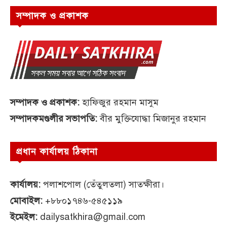
সম্পাদক ও প্রকাশক
সম্পাদক ও প্রকাশক:
হাফিজুর রহমান মাসুম
সম্পাদকমণ্ডলীর সভাপতি:
বীর মুক্তিযোদ্ধা মিজানুর রহমান
প্রধান কার্যালয় ঠিকানা
কার্যালয়:
পলাশপোল (তেঁতুলতলা) সাতক্ষীরা।
মোবাইল:
+৮৮০১৭৪৬-৫৪৫১১৯
ইমেইল:
dailysatkhira@gmail.com