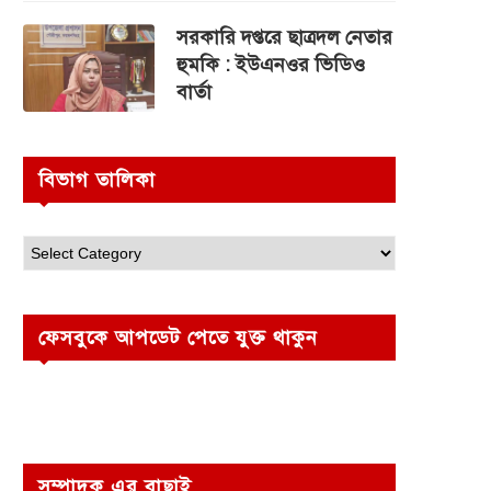
সরকারি দপ্তরে ছাত্রদল নেতার
হুমকি : ইউএনওর ভিডিও
বার্তা
বিভাগ তালিকা
ফেসবুকে আপডেট পেতে যুক্ত থাকুন
সম্পাদক এর বাছাই