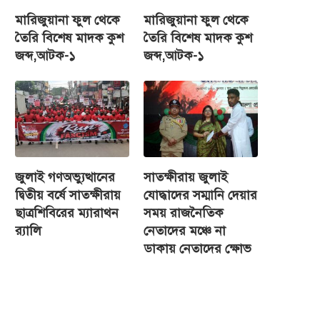
মারিজুয়ানা ফুল থেকে
মারিজুয়ানা ফুল থেকে
তৈরি বিশেষ মাদক কুশ
তৈরি বিশেষ মাদক কুশ
জব্দ,আটক-১
জব্দ,আটক-১
জুলাই গণঅভ্যুত্থানের
সাতক্ষীরায় জুলাই
দ্বিতীয় বর্ষে সাতক্ষীরায়
যোদ্ধাদের সম্মানি দেয়ার
ছাত্রশিবিরের ম্যারাথন
সময় রাজনৈতিক
র‌্যালি
নেতাদের মঞ্চে না
ডাকায় নেতাদের ক্ষোভ