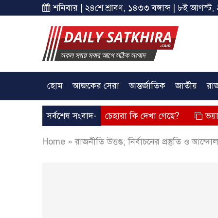
শনিবার | ২৪শে শ্রাবণ, ১৪৩৩ বঙ্গাব্দ | ৮ই আগস্ট, 
হোম
আজকের সেরা
আন্তর্জাতিক
জাতীয়
রা
বক্তব্য দিয়েছে? তার চেহারা কি দেখা গেছে?
সর্বশেষ সংবাদ-
ভয়াবহ লোডশেডি
Home
»
রাজনীতি উত্তপ্ত; নির্বাচনের প্রস্তুতি ও আন্