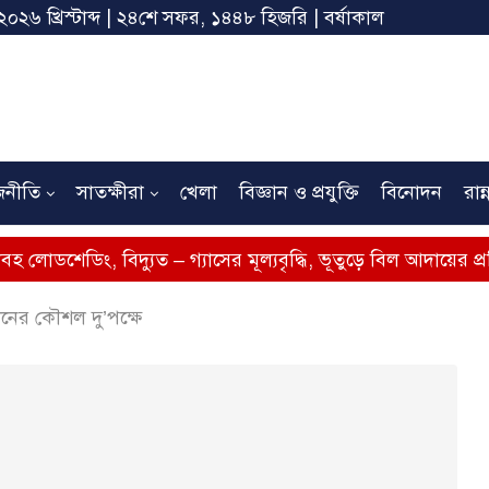
২০২৬ খ্রিস্টাব্দ | ২৪শে সফর, ১৪৪৮ হিজরি | বর্ষাকাল
জনীতি
সাতক্ষীরা
খেলা
বিজ্ঞান ও প্রযুক্তি
বিনোদন
রান্
ং, বিদ্যুত – গ্যাসের মূল্যবৃদ্ধি, ভূতুড়ে বিল আদায়ের প্রতিবাদে সাত
দোলনের কৌশল দু’পক্ষে