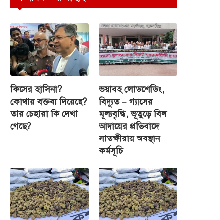
কিসের হাসিনা?
ভয়াবহ লোডশেডিং,
কোথায় বক্তব্য দিয়েছে?
বিদ্যুত – গ্যাসের
তার চেহারা কি দেখা
মূল্যবৃদ্ধি, ভূতুড়ে বিল
গেছে?
আদায়ের প্রতিবাদে
সাতক্ষীরায় অবস্থান
কর্মসূচি