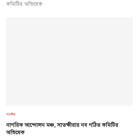
কমিটির অভিষেক
সাতক্ষীরা
নাগরিক আন্দোলন মঞ্চ, সাতক্ষীরার নব গঠিত কমিটির
অভিষেক