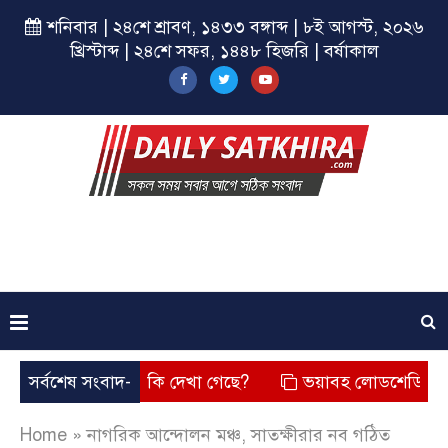
শনিবার | ২৪শে শ্রাবণ, ১৪৩৩ বঙ্গাব্দ | ৮ই আগস্ট, ২০২৬
খ্রিস্টাব্দ | ২৪শে সফর, ১৪৪৮ হিজরি | বর্ষাকাল
? তার চেহারা কি দেখা গেছে?
সর্বশেষ সংবাদ-
ভয়াবহ লোডশেডিং, বিদ্যুত – গ্য
Home
»
নাগরিক আন্দোলন মঞ্চ, সাতক্ষীরার নব গঠিত