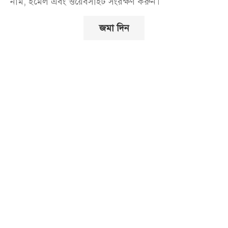
নাম, ইমেল এবং ওয়েবসাইট সংরক্ষণ করুন।