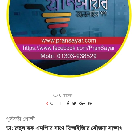
0 মন্তব্য
0
পূর্ববর্তী পোস্ট
ডা: রুহুল হক এমপি’র সাথে ডিআইজি’র সৌজন্য সাক্ষাৎ