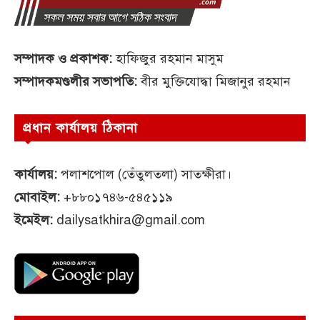
সম্পাদক ও প্রকাশক:
হাফিজুর রহমান মাসুম
সম্পাদকমণ্ডলীর সভাপতি:
বীর মুক্তিযোদ্ধা মিজানুর রহমান
প্রধান কার্যালয় ঠিকানা
কার্যালয়:
পলাশপোল (তেঁতুলতলা) সাতক্ষীরা।
মোবাইল:
+৮৮০১৭৪৬-৫৪৫১১৯
ইমেইল:
dailysatkhira@gmail.com