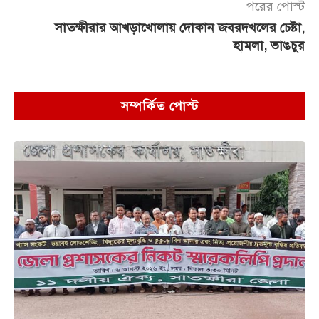
পরের পোস্ট
সাতক্ষীরার আখড়াখোলায় দোকান জবরদখলের চেষ্টা,
হামলা, ভাঙচুর
সম্পর্কিত পোস্ট