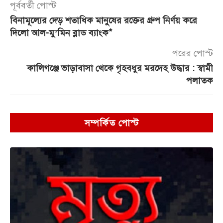
পূর্ববর্তী পোস্ট
বিনামূল্যের দেড় শতাধিক মানুষের রক্তের গ্রুপ নির্ণয় করে
দিলো আল-মু’মিন ব্লাড ব্যাংক*
পরের পোস্ট
কালিগঞ্জে ভাড়াবাসা থেকে গৃহবধুর মরদেহ উদ্ধার : স্বামী
পলাতক
সম্পর্কিত পোস্ট