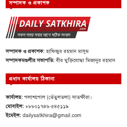
সম্পাদক ও প্রকাশক
সম্পাদক ও প্রকাশক:
হাফিজুর রহমান মাসুম
সম্পাদকমণ্ডলীর সভাপতি:
বীর মুক্তিযোদ্ধা মিজানুর রহমান
প্রধান কার্যালয় ঠিকানা
কার্যালয়:
পলাশপোল (তেঁতুলতলা) সাতক্ষীরা।
মোবাইল:
+৮৮০১৭৪৬-৫৪৫১১৯
ইমেইল:
dailysatkhira@gmail.com