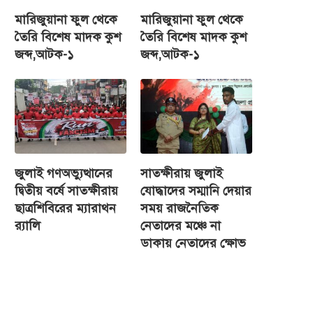
মারিজুয়ানা ফুল থেকে
মারিজুয়ানা ফুল থেকে
তৈরি বিশেষ মাদক কুশ
তৈরি বিশেষ মাদক কুশ
জব্দ,আটক-১
জব্দ,আটক-১
জুলাই গণঅভ্যুত্থানের
সাতক্ষীরায় জুলাই
দ্বিতীয় বর্ষে সাতক্ষীরায়
যোদ্ধাদের সম্মানি দেয়ার
ছাত্রশিবিরের ম্যারাথন
সময় রাজনৈতিক
র‌্যালি
নেতাদের মঞ্চে না
ডাকায় নেতাদের ক্ষোভ