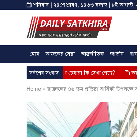
শনিবার | ২৪শে শ্রাবণ, ১৪৩৩ বঙ্গাব্দ | ৮ই আগস্ট, 
হোম
আজকের সেরা
আন্তর্জাতিক
জাতীয়
রা
তব্য দিয়েছে? তার চেহারা কি দেখা গেছে?
সর্বশেষ সংবাদ-
ভয়াবহ লোডশেডিং, ব
Home
»
ছাত্রদলের ৪৬ তম প্রতিষ্ঠা বার্ষিকী উপলক্ষে সাত