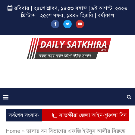
রবিবার | ২৫শে শ্রাবণ, ১৪৩৩ বঙ্গাব্দ | ৯ই আগস্ট, ২০২৬
খ্রিস্টাব্দ | ২৫শে সফর, ১৪৪৮ হিজরি | বর্ষাকাল
 সমাপনী সভা
সর্বশেষ সংবাদ-
সাতক্ষীরা জেলা আইন-শৃঙ্খলা বিষয়ক মাসিক 
Home
»
তালায় বন বিভাগের এফজি ইউনুস আলীর বিরুদ্ধে