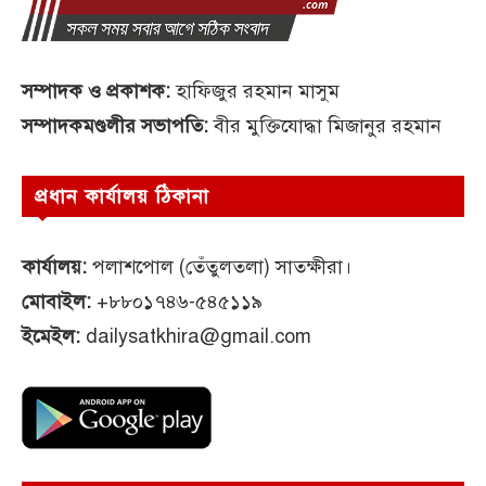
সম্পাদক ও প্রকাশক:
হাফিজুর রহমান মাসুম
সম্পাদকমণ্ডলীর সভাপতি:
বীর মুক্তিযোদ্ধা মিজানুর রহমান
প্রধান কার্যালয় ঠিকানা
কার্যালয়:
পলাশপোল (তেঁতুলতলা) সাতক্ষীরা।
মোবাইল:
+৮৮০১৭৪৬-৫৪৫১১৯
ইমেইল:
dailysatkhira@gmail.com