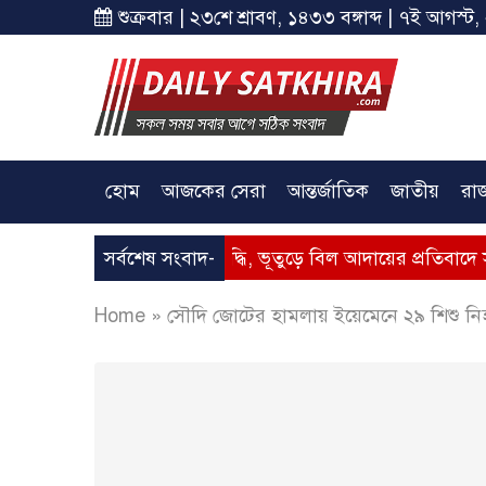
শুক্রবার | ২৩শে শ্রাবণ, ১৪৩৩ বঙ্গাব্দ | ৭ই আগস্ট,
হোম
আজকের সেরা
আন্তর্জাতিক
জাতীয়
রা
– গ্যাসের মূল্যবৃদ্ধি, ভূতুড়ে বিল আদায়ের প্রতিবাদে সাতক্ষীরায় অবস
সর্বশেষ সংবাদ-
Home
»
সৌদি জোটের হামলায় ইয়েমেনে ২৯ শিশু ন