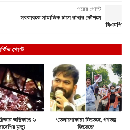
পরের পোস্ট
সরকারকে সামাজিক চাপে রাখার কৌশলে
বিএনপি
পর্কিত পোস্ট
রিকায় অগ্নিকাণ্ডে ৬
‘তেলাপোকারা জিতেছে, গণতন্ত্র
াদেশির মৃত্যু
জিতেছে’