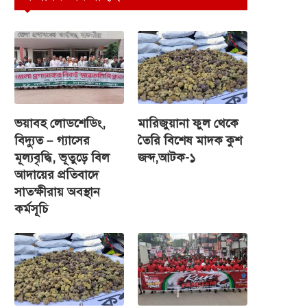
ভয়াবহ লোডশেডিং,
মারিজুয়ানা ফুল থেকে
বিদ্যুত – গ্যাসের
তৈরি বিশেষ মাদক কুশ
মূল্যবৃদ্ধি, ভূতুড়ে বিল
জব্দ,আটক-১
আদায়ের প্রতিবাদে
সাতক্ষীরায় অবস্থান
কর্মসূচি