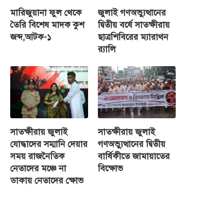
মারিজুয়ানা ফুল থেকে
জুলাই গণঅভ্যুত্থানের
তৈরি বিশেষ মাদক কুশ
দ্বিতীয় বর্ষে সাতক্ষীরায়
জব্দ,আটক-১
ছাত্রশিবিরের ম্যারাথন
র‌্যালি
সাতক্ষীরায় জুলাই
সাতক্ষীরায় জুলাই
যোদ্ধাদের সম্মানি দেয়ার
গণঅভ্যুত্থানের দ্বিতীয়
সময় রাজনৈতিক
বার্ষিকীতে জামায়াতের
নেতাদের মঞ্চে না
বিক্ষোভ
ডাকায় নেতাদের ক্ষোভ