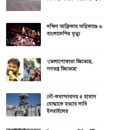
দক্ষিণ আফ্রিকায় অগ্নিকাণ্ডে ৬
বাংলাদেশির মৃত্যু
‘তেলাপোকারা জিতেছে,
গণতন্ত্র জিতেছে’
নৌ-কমান্ডারসহ ৪ হামাস
যোদ্ধাকে হত্যার দাবি
ইসরাইলের