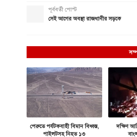
পূর্ববর্তী পোস্ট
সেই আগের অবস্থা রাজধানীর সড়কে
সম্
পেরুতে পর্যটকবাহী বিমান বিধ্বস্ত,
দক্ষিণ আফ্
পাইলটসহ নিহত ১৩
বাংল