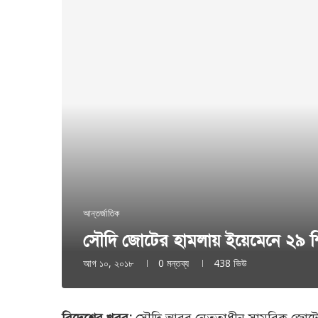
আন্তর্জাতিক
সৌদি জোটের হামলায় ইয়েমেনে ২৯ শ
আগ ১০, ২০১৮
0 মন্তব্য
438
ভিউ
বিদেশের খবর:
সৌদি আরব নেতৃত্বাধীন সামরিক জোটের