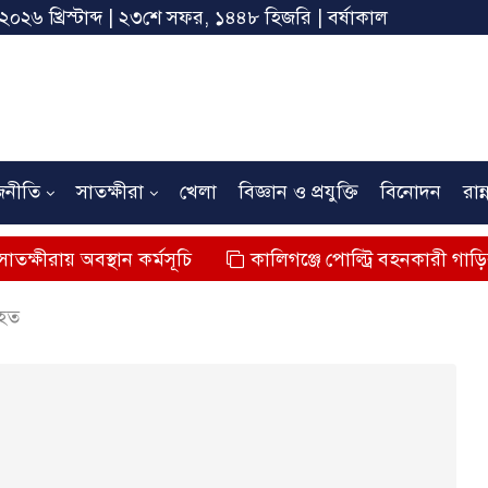
 ২০২৬ খ্রিস্টাব্দ | ২৩শে সফর, ১৪৪৮ হিজরি | বর্ষাকাল
জনীতি
সাতক্ষীরা
খেলা
বিজ্ঞান ও প্রযুক্তি
বিনোদন
রান্
্থান কর্মসূচি
কালিগঞ্জে পোল্ট্রি বহনকারী গাড়ির ধাক্কায় শিশুর
িহত