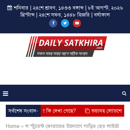
শনিবার | ২৪শে শ্রাবণ, ১৪৩৩ বঙ্গাব্দ | ৮ই আগস্ট, ২০২৬
খ্রিস্টাব্দ | ২৪শে সফর, ১৪৪৮ হিজরি | বর্ষাকাল
ছে? তার চেহারা কি দেখা গেছে?
সর্বশেষ সংবাদ-
ভয়াবহ লোডশেডিং, বিদ্যুত – গ
Home
»
ল স্টুডেন্ট ফোরামের উদ্যোগে গাড়ির হেড লাইটে