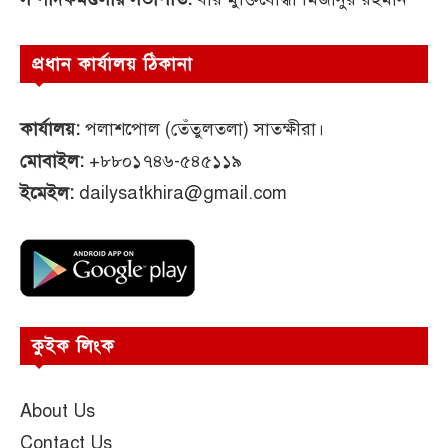
প্রধান কার্যালয় ঠিকানা
কার্যালয়:
পলাশপোল (তেঁতুলতলা) সাতক্ষীরা।
মোবাইল:
+৮৮০১৭৪৬-৫৪৫১১৯
ইমেইল:
dailysatkhira@gmail.com
কুইক লিংক
About Us
Contact Us