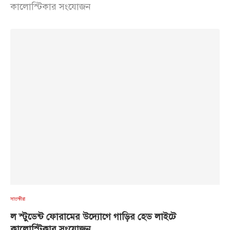
কালোস্টিকার সংযোজন
সাতক্ষীরা
ল স্টুডেন্ট ফোরামের উদ্যোগে গাড়ির হেড লাইটে
কালোস্টিকার সংযোজন