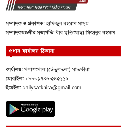
সম্পাদক ও প্রকাশক:
হাফিজুর রহমান মাসুম
সম্পাদকমণ্ডলীর সভাপতি:
বীর মুক্তিযোদ্ধা মিজানুর রহমান
প্রধান কার্যালয় ঠিকানা
কার্যালয়:
পলাশপোল (তেঁতুলতলা) সাতক্ষীরা।
মোবাইল:
+৮৮০১৭৪৬-৫৪৫১১৯
ইমেইল:
dailysatkhira@gmail.com