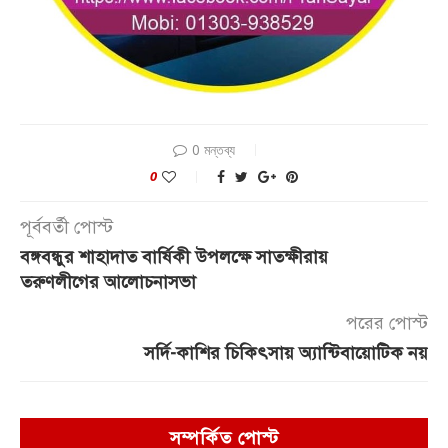
0 মন্তব্য
0
পূর্ববর্তী পোস্ট
বঙ্গবন্ধুর শাহাদাত বার্ষিকী উপলক্ষে সাতক্ষীরায়
তরুণলীগের আলোচনাসভা
পরের পোস্ট
সর্দি-কাশির চিকিৎসায় অ্যান্টিবায়োটিক নয়
সম্পর্কিত পোস্ট