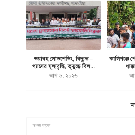
ভয়াবহ লোডশেডিং, বিদ্যুত –
কালিগঞ্জে পো
গ্যাসের মূল্যবৃদ্ধি, ভূতুড়ে বিল...
ধাক্ক
আগ ৬, ২০২৬
আ
ম