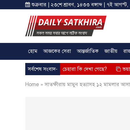
শুক্রবার | ২৩শে শ্রাবণ, ১৪৩৩ বঙ্গাব্দ | ৭ই আগস্ট,
হোম
আজকের সেরা
আন্তর্জাতিক
জাতীয়
রা
ক্তব্য দিয়েছে? তার চেহারা কি দেখা গেছে?
সর্বশেষ সংবাদ-
ভয়াবহ লোডশেডিং,
Home
»
সাতক্ষীরায় মামুন হত্যাসহ ১২ মামলার আ