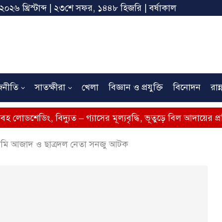
 ২০২৬ খ্রিস্টাব্দ | ২৩শে সফর, ১৪৪৮ হিজরি | বর্ষাকাল
জনীতি
সাতক্ষীরা
খেলা
বিজ্ঞান ও প্রযুক্তি
বিনোদন
রান্
 বিদ্যুত – গ্যাসের মূল্যবৃদ্ধি, ভূতুড়ে বিল আদায়ের প্রতিবাদে সাতক্
সামি আজাদ ও ছাত্রদল নেতা সনজু আটক