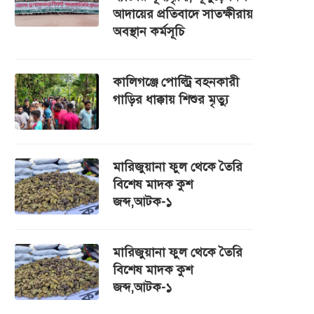
আদায়ের প্রতিবাদে সাতক্ষীরায়
অবস্থান কর্মসূচি
কালিগঞ্জে পোল্ট্রি বহনকারী
গাড়ির ধাক্কায় শিশুর মৃত্যু
মারিজুয়ানা ফুল থেকে তৈরি
বিশেষ মাদক কুশ
জব্দ,আটক-১
মারিজুয়ানা ফুল থেকে তৈরি
বিশেষ মাদক কুশ
জব্দ,আটক-১