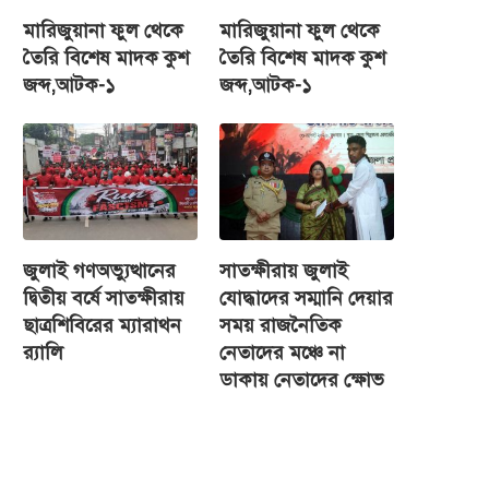
মারিজুয়ানা ফুল থেকে
মারিজুয়ানা ফুল থেকে
তৈরি বিশেষ মাদক কুশ
তৈরি বিশেষ মাদক কুশ
জব্দ,আটক-১
জব্দ,আটক-১
জুলাই গণঅভ্যুত্থানের
সাতক্ষীরায় জুলাই
দ্বিতীয় বর্ষে সাতক্ষীরায়
যোদ্ধাদের সম্মানি দেয়ার
ছাত্রশিবিরের ম্যারাথন
সময় রাজনৈতিক
র‌্যালি
নেতাদের মঞ্চে না
ডাকায় নেতাদের ক্ষোভ