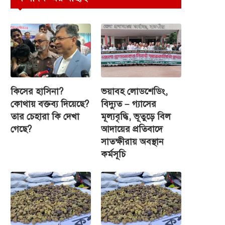
কিসের হাসিনা?
ভয়াবহ লোডশেডিং,
কোথায় বক্তব্য দিয়েছে?
বিদ্যুত – গ্যাসের
তার চেহারা কি দেখা
মূল্যবৃদ্ধি, ভূতুড়ে বিল
গেছে?
আদায়ের প্রতিবাদে
সাতক্ষীরায় অবস্থান
কর্মসূচি